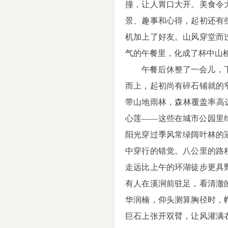
撞，让人胃口大开。美食令
景、趣事和心得，起初还有
机加上了好友。山风穿堂而
气的午餐里，化成了杯中山
午餐后休整了一会儿，
而上，起初尚有碎石铺就的
带山地雨林，森林覆盖率高
心莲
——
这些在城市公园里
阳光穿过季风常绿阔叶林的
中穿行的错觉。八公里的路
走远比上午的环湖徒步更具
有人在溪涧前驻足，看清澈
华润楠，仰头测算胸径时，
巨石上张开双臂，让风灌满