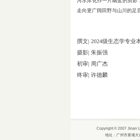
河水库化作一片幽蓝的剪影
走向更广阔田野与山川的足
撰文| 2024级生态学专
摄影| 朱振强
初审| 周广杰
终审| 许德麟
Copyright © 2007 Jinan
地址：广州市黄埔大道西6