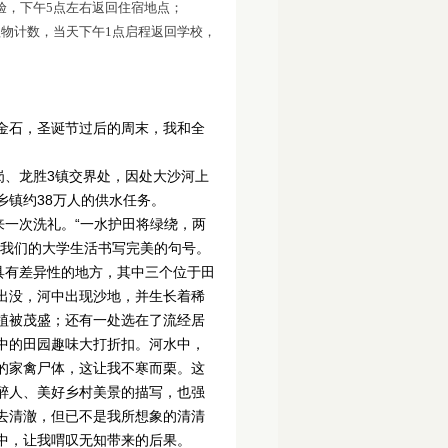
检验，下午5点左右返回住宿地点；
游植物计数，当天下午1点启程返回学校，
试金石，圣诞节过后的周末，我和全
、龙胜3镇交界处，因处大沙河上
镇约38万人的供水任务。
一次洗礼。“一水护田将绿绕，两
为我们的大学生活书写完美的句号。
有差异性的地方，其中三个位于田
出没，河中出现沙地，并生长着稀
植被茂盛；还有一处选在了流经居
中的田园趣味大打折扣。河水中，
的家禽尸体，这让我不寒而栗。这
醉人、美好乡村美景的描写，也强
去清澈，但已不是我所想象的清清
中，让我喟叹无知带来的后果。