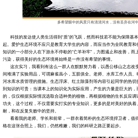
多希望眼中的风景只有清清河水，没有丢弃在河
科技的发达使人类生活得到“质”的飞跃，然而科技若不能为保障基
起。爱护生态环境不应只是教育大学生的内容，而应当作为全民教育和
知识的一小部分人在下游永不停歇的“亡羊补牢”，力图遏止和改善，而
污染，获得美好的生态环境将始终是一件没有希望的事情。
这次实习，我看到有这么一群人在默默努力着，以愚公移山之志改变
间堆满了实验用品，可谓麻雀虽小，五脏俱全。老师、水库工作人员、
河水库水质管理的措施。生态浮床、红土除藻剂等内容引起同学的热切
到知识的可贵：当课本上的知识化为实际应用，产生的力量是巨大的，
的，仅仅根据实际情况选取合适种类的植物，再根据植物的生长反应调
功夫，这个过程，不仅需要实打实的专业知识，更多的是对美好的执着
耐，和在反复失败中的坚持。
看着我的老师、学长和前辈，一群衣着简朴的生态环境捍卫者，值得被
格在这张合照上，我们，仍然稚嫩，我们的科研之路正要起步。