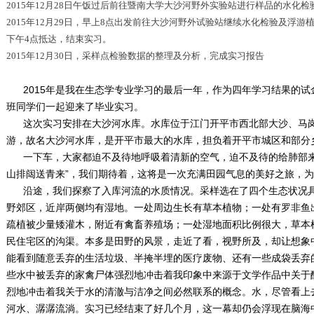
2015年12月28日午饭过后前往暨南大学大沙河野外实验站进行样品的水化
2015年12月29日，早上8点出发前往大沙河野外试验站继续水化检验及浮
下午4点抵达，结束实习。
2015年12月30日，采样点检验数据的整理及分析，完成实习报告
2015年是我在生态学专业学习的最后一年，作为四年学习结果的
班同学们一起迎来了毕业实习。
这次实习安排在大沙河水库。水库位于江门开平市西北部大沙、马岗
游，故名大沙河水库，是开平市最大的水库，担负着开平市城区和部分乡
一下车，大家都迫不及待地呼吸着清新的空气，迫不及待的给肺部来
山排闼送青来”，我们期待着，这将是一次充满田园气息的美好之旅，
沿途，我们探察了入库河流的水质情况。采样选在了四个生态状况具
野郊区，近岸两侧均有湿地。一处周边生长有草本植物；一处有罗非鱼
疏植被少量矮灌木，附近有禽畜养殖场；一处湿地面积比例很大，草本
民住宅区的沟渠。本多是田野的风景，走近了看，视野所及，却让想象
能看到随意丢弃的生活垃圾、半掩半埋的医疗废物、还有一些成袋丢弃
些水中被丢弃的家禽尸体强烈地冲击着我印象中来源于文学作品中关于
烈地冲击着我关于水的清澈与洁净之间必然联系的概念。水，尽管看上
河水、潺潺流淌。实习已经结束了好几个月，这一幕却仍会浮现在脑海